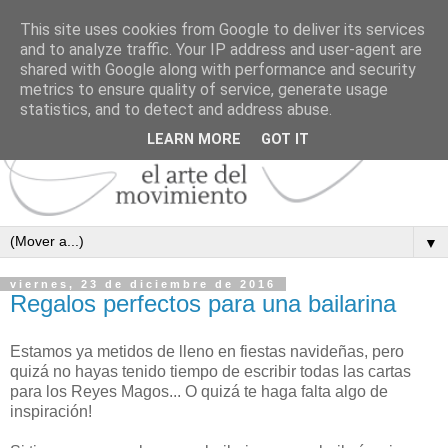
This site uses cookies from Google to deliver its services
and to analyze traffic. Your IP address and user-agent are
shared with Google along with performance and security
metrics to ensure quality of service, generate usage
statistics, and to detect and address abuse.
LEARN MORE
GOT IT
▼
viernes, 23 de diciembre de 2016
Regalos perfectos para una bailarina
Estamos ya metidos de lleno en fiestas navideñas, pero
quizá no hayas tenido tiempo de escribir todas las cartas
para los Reyes Magos... O quizá te haga falta algo de
inspiración!