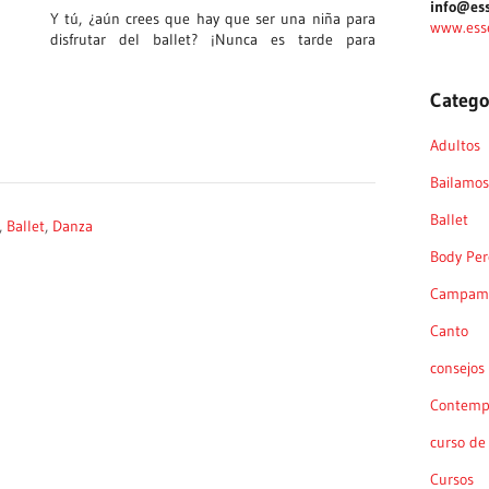
info@ess
Y tú, ¿aún crees que hay que ser una niña para
www.ess
disfrutar del ballet? ¡Nunca es tarde para
Catego
Adultos
Bailamos 
Ballet
,
Ballet
,
Danza
Body Per
Campame
Canto
consejos
Contemp
curso de
Cursos