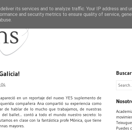
eliver its services and to analyze traffic. Your IP address and 
ormance and security metrics to ensure quality of service, gen
abuse.
Inicio
Quienes somos
Galicia!
Buscar
:04
 apareció en un reportaje del nuevo YES suplemento de
Nosotr
ra querida compañera Ana compartió su experiencia como
gar de hablar de lo mucho que trabajamos, de nuestras
Academia
a del ballet... contó a todo el mundo nuestro secreto: lo
movimient
tamos en clase con la fantástica profe Mónica, que tiene
Teixuguei
umnas mayores.
Puedes c