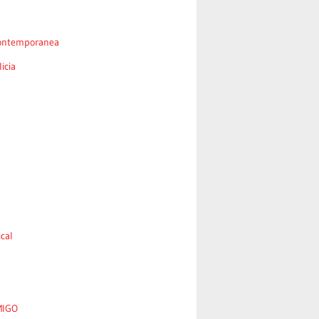
ontemporanea
icia
cal
MIGO