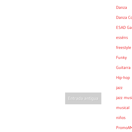
Danza
Danza C
ESAD Gal
esséns
freestyle
Funky
Guitarra
Hip-hop
jazz
jazz musi
Entrada antigua
musical
niños
PromoA