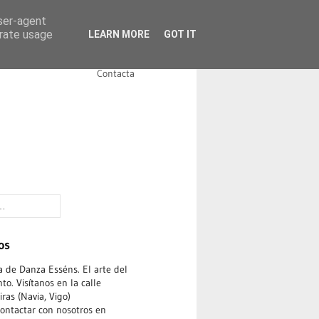
user-agent
erate usage
LEARN MORE
GOT IT
Noticias
Instalaciones
Contacta
os
 de Danza Esséns. El arte del
o. Visítanos en la calle
ras (Navia, Vigo)
ontactar con nosotros en