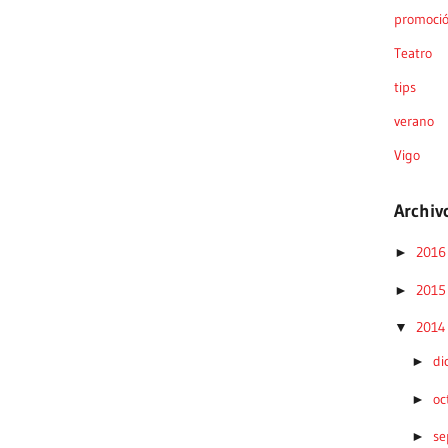
promoci
Teatro
tips
verano
Vigo
Archiv
201
►
201
►
201
▼
di
►
oc
►
se
►