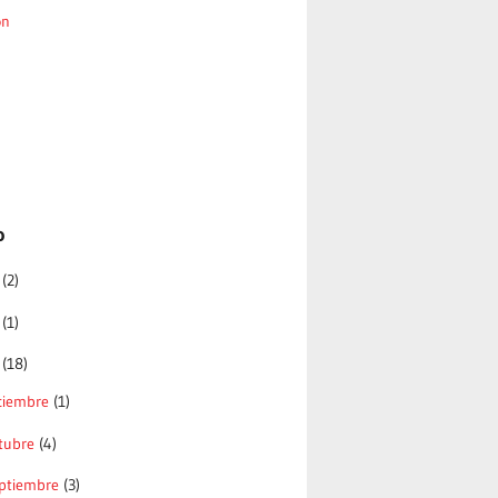
ón
o
6
(2)
5
(1)
4
(18)
ciembre
(1)
tubre
(4)
ptiembre
(3)