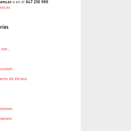
ens.es
o en el
647 230 989
ens.es
rías
con...
cussion
nto de Verano
oraneo
 verano