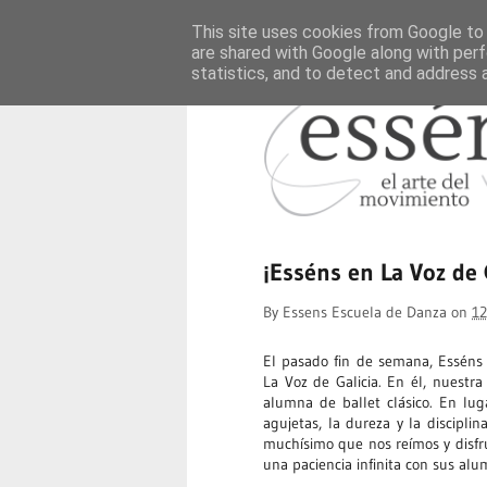
This site uses cookies from Google to d
are shared with Google along with perf
statistics, and to detect and address 
¡Esséns en La Voz de 
By
Essens Escuela de Danza
on
12
El pasado fin de semana, Esséns
La Voz de Galicia. En él, nuest
alumna de ballet clásico. En lu
agujetas, la dureza y la disciplin
muchísimo que nos reímos y disfru
una paciencia infinita con sus al