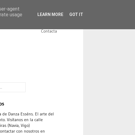
user-agent
erate usage
LEARN MORE
GOT IT
Noticias
Instalaciones
Contacta
os
 de Danza Esséns. El arte del
o. Visítanos en la calle
ras (Navia, Vigo)
ontactar con nosotros en