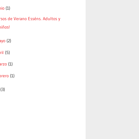
nio
(1)
sos de Verano Esséns. Adultos y
niños!
ayo
(2)
ril
(5)
arzo
(1)
brero
(1)
3
(3)