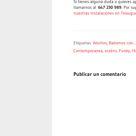
Si tienes alguna duda o quieres a
llamarnos al
647 230 989
. Por s
nuestras instalaciones en Teixugue
Etiquetas:
Adultos
,
Bailamos con...
Contemporanea
,
esséns
,
Funky
,
H
Publicar un comentario