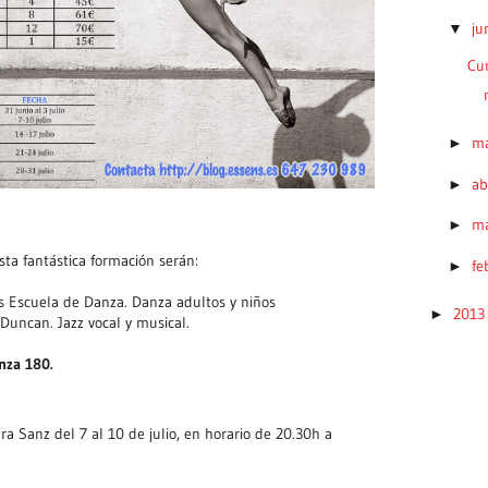
ju
▼
Cur
m
►
ab
►
m
►
sta fantástica formación serán:
fe
►
ns Escuela de Danza. Danza adultos y niños
201
►
 Duncan. Jazz vocal y musical.
nza 180.
a Sanz del 7 al 10 de julio, en horario de 20.30h a