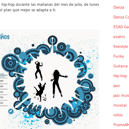
 hip-hop durante las mañanas del mes de julio, de lunes
Danza
el plan que mejor se adapta a ti:
Danza C
ESAD Gal
esséns
freestyle
Funky
Guitarra
Hip-hop
jazz
jazz musi
musical
niños
PromoA