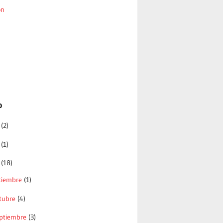
ón
o
6
(2)
5
(1)
4
(18)
ciembre
(1)
tubre
(4)
ptiembre
(3)