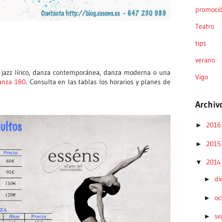
promoci
Teatro
tips
verano
l, jazz lírico, danza contemporánea, danza moderna o una
Vigo
anza 180
. Consulta en las tablas los horarios y planes de
Archiv
201
►
201
►
201
▼
di
►
oc
►
se
►