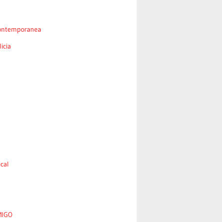
ontemporanea
icia
cal
MIGO