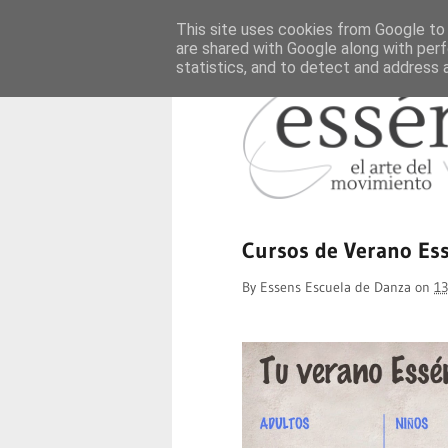
This site uses cookies from Google to d
are shared with Google along with perf
statistics, and to detect and address 
Cursos de Verano Ess
By
Essens Escuela de Danza
on
13