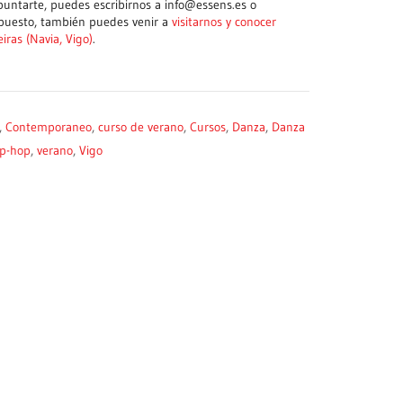
puntarte, puedes escribirnos a info@essens.es o
upuesto, también puedes venir a
visitarnos y conocer
iras (Navia, Vigo)
.
,
Contemporaneo
,
curso de verano
,
Cursos
,
Danza
,
Danza
ip-hop
,
verano
,
Vigo