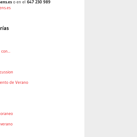
ens.es
o en el
647 230 989
ens.es
rías
con...
cussion
nto de Verano
oraneo
 verano