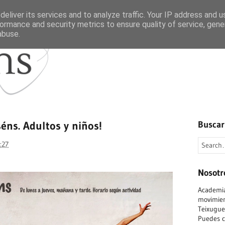
eliver its services and to analyze traffic. Your IP address and 
ormance and security metrics to ensure quality of service, gen
abuse.
Inicio
Quienes somos
éns. Adultos y niños!
Buscar
:27
Nosotr
Academia
movimient
Teixuguei
Puedes c