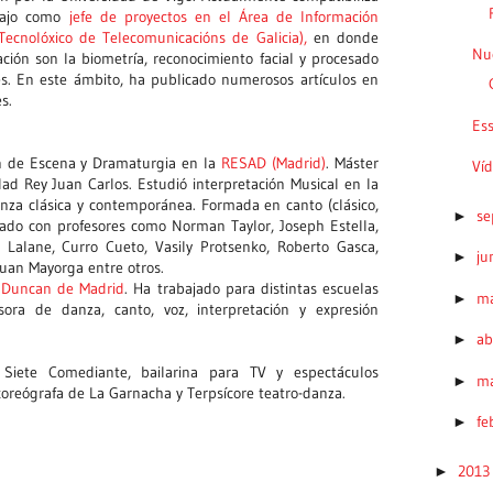
bajo como
jefe de proyectos en el Área de Información
ecnolóxico de Telecomunicacións de Galicia),
en donde
Nue
ación son la biometría, reconocimiento facial y procesado
es. En este ámbito, ha publicado numerosos artículos en
s.
Es
n de Escena y Dramaturgia en la
RESAD (Madrid)
. Máster
Víd
dad Rey Juan Carlos. Estudió interpretación Musical en la
nza clásica y contemporánea. Formada en canto (clásico,
se
►
ado con profesores como Norman Taylor, Joseph Estella,
a Lalane, Curro Cueto, Vasily Protsenko, Roberto Gasca,
ju
►
uan Mayorga entre otros.
 Duncan de Madrid
. Ha trabajado para distintas escuelas
m
►
ora de danza, canto, voz, interpretación y expresión
ab
►
e Siete Comediante, bailarina para TV y espectáculos
m
►
coreógrafa de La Garnacha y Terpsícore teatro-danza.
fe
►
201
►