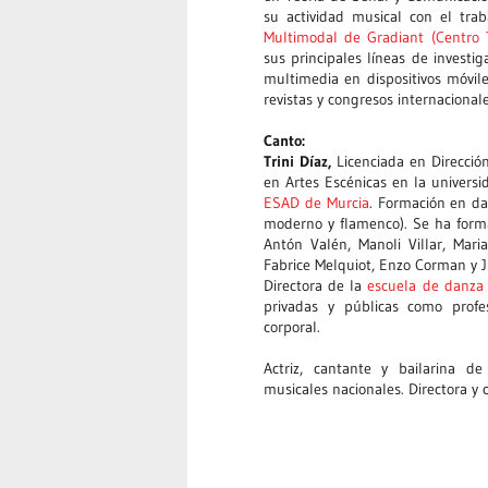
su actividad musical con el tra
Multimodal de Gradiant (Centro T
sus principales líneas de investig
multimedia en dispositivos móvil
revistas y congresos internacionale
Canto:
Trini Díaz,
Licenciada en Direcció
en Artes Escénicas en la universi
ESAD de Murcia
. Formación en da
moderno y flamenco). Se ha form
Antón Valén, Manoli Villar, Mari
Fabrice Melquiot, Enzo Corman y J
Directora de la
escuela de danza
privadas y públicas como profes
corporal.
Actriz, cantante y bailarina d
musicales nacionales. Directora y 