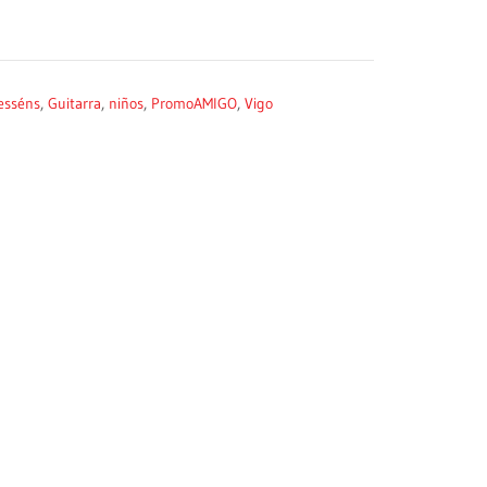
esséns
,
Guitarra
,
niños
,
PromoAMIGO
,
Vigo