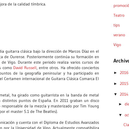
ra de la calidad tímbrica.
promoci
Teatro
tips
verano
Vigo
ia guitarra clásica bajo la dirección de Marcos Díaz en el
ica de Ourense. Posteriormente continúa su formación en
Archiv
 de Vigo. Durante este periodo realiza varios cursos de
tas como
David Russell
, entre otros. Ha ofrecido conciertos
201
►
 puntos de la geografía peninsular y ha participado en
el Certamen internacional de Guitarra Clásica Comarca El
201
►
201
▼
metal, ha girado como guitarrista en la banda de metal
n distintos puntos de España. En 2011 graban un disco
di
►
 responsable de la mezcla y masterizado por Tim Young
or el master 5.1 de The Beatles).
oc
▼
nicación y cuenta con el Diploma de Estudios Avanzados
Cl
n por la Universidad de Vigo. Actualmente compatibiliza