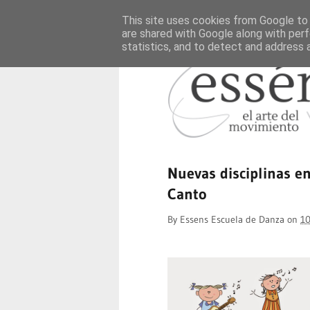
This site uses cookies from Google to d
are shared with Google along with perf
statistics, and to detect and address 
Nuevas disciplinas en
Canto
By
Essens Escuela de Danza
on
10