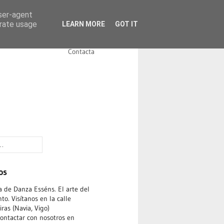
user-agent
erate usage
LEARN MORE
GOT IT
Noticias
Instalaciones
Contacta
os
 de Danza Esséns. El arte del
o. Visítanos en la calle
ras (Navia, Vigo)
ontactar con nosotros en