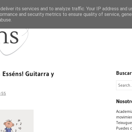
eliver its services and to analyze traffic. Your IP address and 
ormance and security metrics to ensure quality of service, gen
abuse.
Inicio
Quienes somos
 Esséns! Guitarra y
Buscar
:55
Nosotr
Academia
movimient
Teixuguei
Puedes c