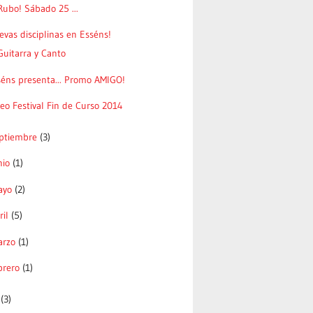
Rubo! Sábado 25 ...
vas disciplinas en Esséns!
Guitarra y Canto
séns presenta... Promo AMIGO!
eo Festival Fin de Curso 2014
ptiembre
(3)
nio
(1)
ayo
(2)
ril
(5)
arzo
(1)
brero
(1)
3
(3)