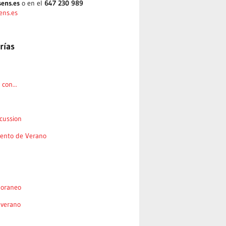
ens.es
o en el
647 230 989
ens.es
rías
con...
cussion
nto de Verano
oraneo
 verano