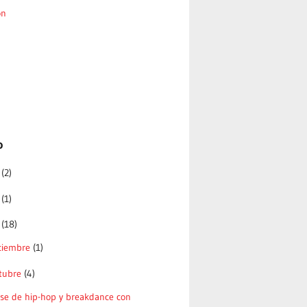
ón
o
6
(2)
5
(1)
4
(18)
ciembre
(1)
tubre
(4)
ase de hip-hop y breakdance con