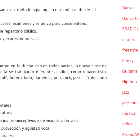
Danza
asada en metodología ágil: crea música desde el
Danza C
cceso, exámenes y refuerzo para conservatorio.
ESAD Gal
 repertorio clásico.
 y expresión musical.
esséns
freestyle
Funky
antan en la ducha sino en todas partes, la nueva clase de
Guitarra
ella se trabajarán diferentes estilos, como renacentista,
uplé, bolero, fado, flamenco, pop, rock, jazz… Trabajando
Hip-hop
jazz
jazz musi
ntales
ratoria
musical
cicios propioceptivos y de visualización vocal
niños
 proyección y agilidad vocal.
PromoA
porales