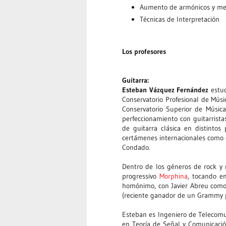
Aumento de armónicos y mejo
Técnicas de Interpretación
Los profesores
Guitarra:
Esteban Vázquez Fernández
estud
Conservatorio Profesional de Mús
Conservatorio Superior de Música
perfeccionamiento con guitarris
de guitarra clásica en distintos
certámenes internacionales como 
Condado.
Dentro de los géneros de rock y 
progressivo
Morphina
, tocando e
homónimo, con Javier Abreu como
(reciente ganador de un Grammy p
Esteban es Ingeniero de Telecomu
en Teoría de Señal y Comunicació