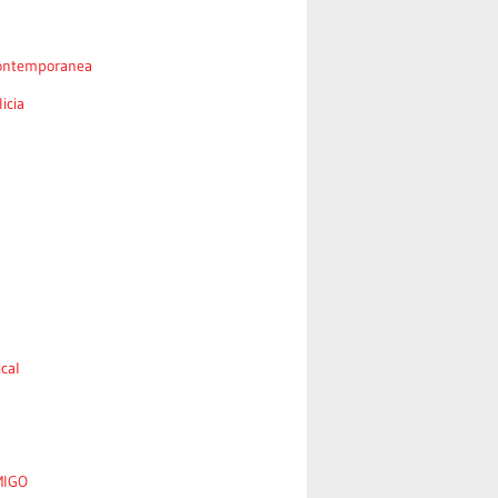
ontemporanea
icia
cal
MIGO