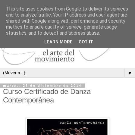
This site uses cookies from Google to deliver its services
and to analyze traffic. Your IP address and user-agent are
shared with Google along with performance and security
metrics to ensure quality of service, generate usage
statistics, and to detect and address abuse.
LEARN MORE
GOT IT
▼
martes, 23 de diciembre de 2014
Curso Certificado de Danza
Contemporánea